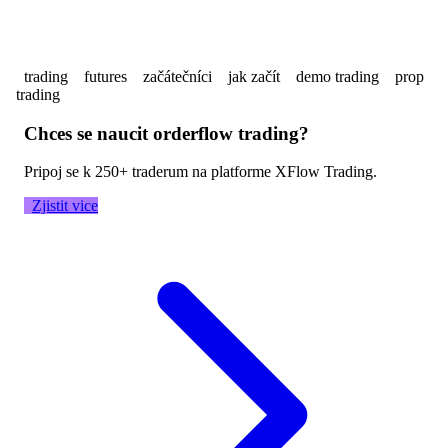
tradery, kteří chtějí k tradingu přistupovat
profesionálně.
trading
futures
začátečníci
jak začít
demo trading
prop
trading
Chces se naucit orderflow trading?
Pripoj se k 250+ traderum na platforme XFlow Trading.
Zjistit vice