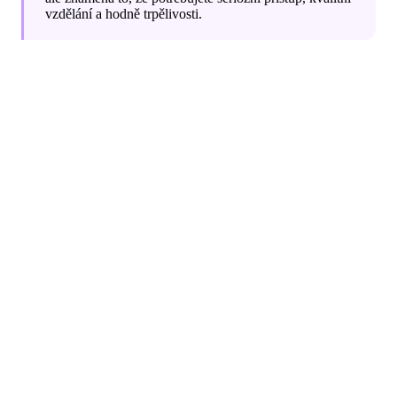
vzdělání a hodně trpělivosti.
Klíčové kroky pro správný začátek
Správný postup zahrnuje několik fází: vzdělání
(pochopení tržní struktury, orderflow, risk
management), demo trading (minimálně 3 měsíce),
vedení trading journalu a teprve poté přechod na reálné
peníze. Každá z těchto fází je nezbytná a žádnou nelze
přeskočit.
Kriticky důležité je definovat si risk management