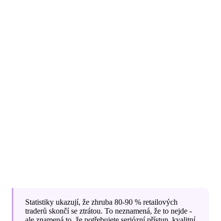
peníze.
Měsíce 3-6
: Vývoj vlastní strategie na demo účtu,
vedení trading journalu, analýza chyb.
Měsíce 6-12
: Přechod na malé reálné pozice (Micro
kontrakty) nebo prop firm challenge. Většina traderů
v této fázi stále ztrácí.
Rok 1-2
: Postupné zlepšování konzistence. Pokud
vydržíte a budete disciplinovaní, začnou se ukazovat
výsledky.
Rok 2+
: Konzistentní profitabilita pro ty, kteří
přežijí learning curve.
Statistiky ukazují, že zhruba 80-90 % retailových
traderů skončí se ztrátou. To neznamená, že to nejde -
ale znamená to, že potřebujete seriózní přístup, kvalitní