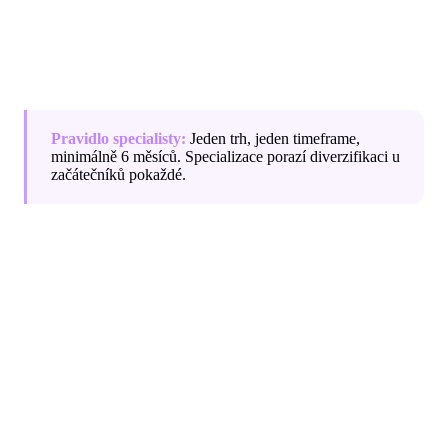
předem
- kolik riskujete na obchod, jaký je váš daily
loss limit, kdy přestáváte obchodovat. Bez těchto
pravidel je trading hazard.
Pravidlo specialisty:
Jeden trh, jeden timeframe,
minimálně 6 měsíců. Specializace porazí diverzifikaci u
začátečníků pokaždé.
Konkrétní postup, jak projít každou fází efektivně a
vyhnout se nejčastějším chybám, je přesně to, co učíme
v XFlow Trading - ať už v rámci bezplatného XF Clubu
nebo v kompletní XF Academy.