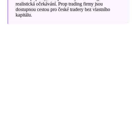
realistická očekávání. Prop trading firmy jsou
dostupnou cestou pro české tradery bez vlastního
kapitálu.
Co jsou futures kontrakty?
Futures kontrakt je standardizovaná dohoda o nákupu
nebo prodeji podkladového aktiva (akciový index,
komodita, měna) za předem stanovenou cenu v
budoucnosti. V praxi futures tradery nezajímá fyzické
dodání - obchodují cenové pohyby a pozice zavírají
před expirací kontraktu.
Nejpopulárnější futures kontrakty pro retailové tradery: