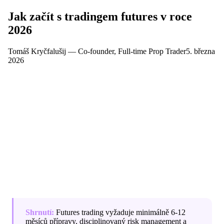
Jak začít s tradingem futures v roce
2026
Tomáš Kryčfalušij
—
Co-founder, Full-time Prop Trader
5. března
2026
Trading futures láká stále více lidí z Česka a Slovenska.
Sliby rychlých zisků a finanční svobody jsou lákavé, ale
realita je složitější. V tomto článku vám dám
upřímný
přehled
toho, co futures trading obnáší, kolik to stojí,
jak dlouho trvá se to naučit a jaké kroky byste měli
podniknout, abyste minimalizovali riziko a
maximalizovali své šance na úspěch.
Shrnutí:
Futures trading vyžaduje minimálně 6-12
měsíců přípravy, disciplinovaný risk management a